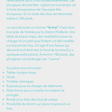
certifications qui s'y font occasionnellement. Les
plongeurs doivent être vigilant en tout temps car
la forte transparence de l'eau peut être
trompeuse. Et, la clarté des lieux est étonnante
même à 100 pieds.
Le second accès se nomme
"le mur".
Il est situé
tout près de l'entrée par le chemin Flintkote. Une
table de pique-nique, des installations pour se
changer et un petit quai flottant ont été installée
sur le bord de l'eau. Il s'agit d'une falaise qui
descend tout droit vers le fond de la mine (il y a
quelques petit paliers). À environ 100 pieds, des
plongeurs ont aménagé une "cuisine".
Sur place vous trouverez :
Tables à pique-nique
Quais
Toilettes chimiques
Espaces pour se changer de vêtements
Plate-forme pour y installer le matériel de
plongée
Ronds pour faire des feux de camps
Possibilité de dormir sur place moyennant un
frais