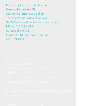
Pour remplir vos bouteilles d'air :
Centre d'extincteur SL
Station de remplissage d'air
Tests hydrostatiques et visuels
3275, boulevard Frontenac ouest, Thetford
Mines, QC G6H 2B9
Sur appel 24h/24
Contacter M. Stéphane Lecours
418 333-1911
Vous désirez amener votre pitou?
Aucun problème!
Les chiens en laisse sont tolérés à la
Flintkote.
C’est toutefois interdit de les laisser se
promener sur le site en liberté.
Et, vous devez en tout temps ramasser leurs
excréments.
Le non-respect de ce règlement pourrait